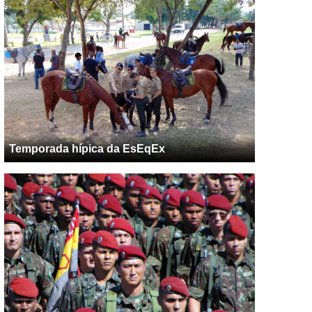
Temporada hípica da EsEqEx