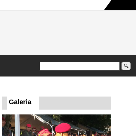
a maior campanha humanitária já registrada no país
Galeria