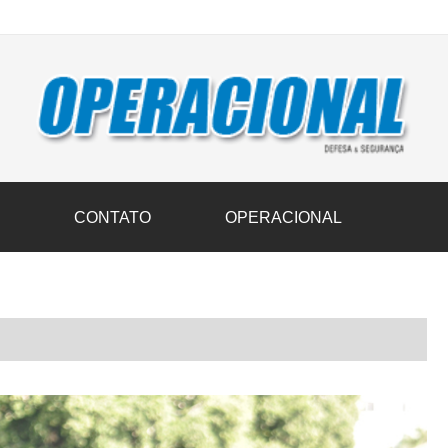
vil transportam 3,6 mil toneladas de donativos ao Rio Grande do Sul n
S
CONTATO
OPERACIONAL