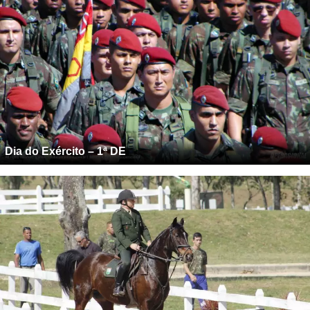
Dia do Exército – 1ª DE