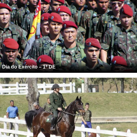
Dia do Exército – 1ª DE