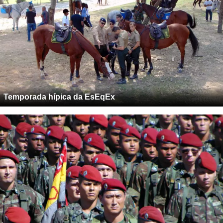
Temporada hípica da EsEqEx