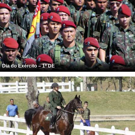
Dia do Exército – 1ª DE