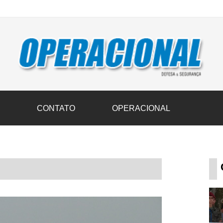
vil transportam 3,6 mil toneladas de donativos ao Rio Grande do Sul n
S
CONTATO
OPERACIONAL