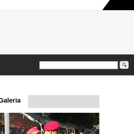
a maior campanha humanitária já registrada no país
Galeria