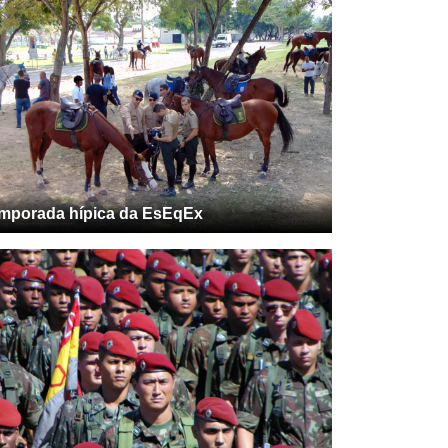
mporada hípica da EsEqEx