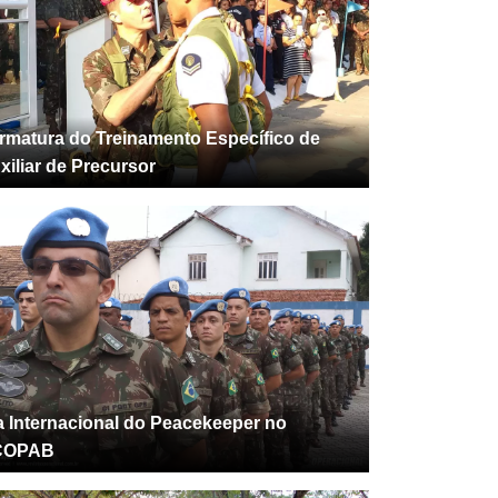
rmatura do Treinamento Específico de
xiliar de Precursor
a Internacional do Peacekeeper no
COPAB