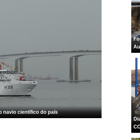
Fo
Au
 navio científico do país
Di
C