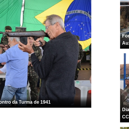
Fo
Aux
contro da Turma de 1941
Di
CC