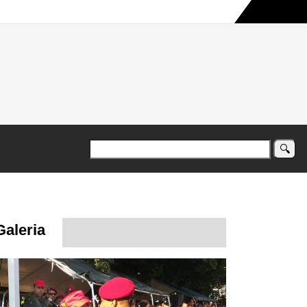
a maior campanha humanitária já registrada no país
Galeria