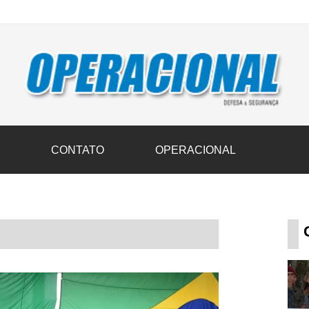
vil transportam 3,6 mil toneladas de donativos ao Rio Grande do Sul n
S
CONTATO
OPERACIONAL