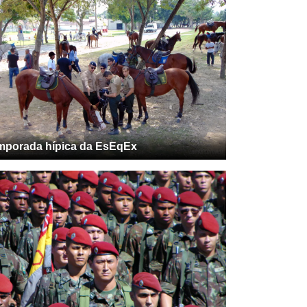
mporada hípica da EsEqEx