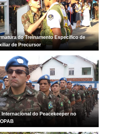
rmatura do Treinamento Específico de
iliar de Precursor
a Internacional do Peacekeeper no
OPAB