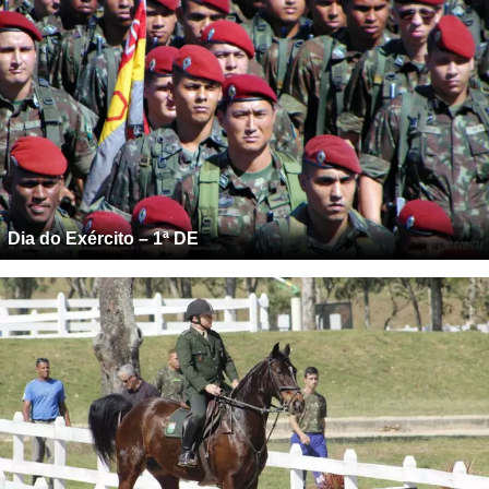
Dia do Exército – 1ª DE