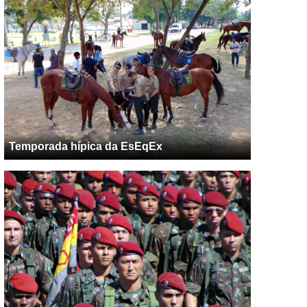
Temporada hípica da EsEqEx