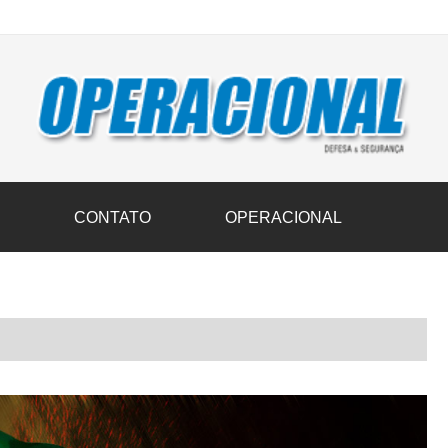
vil transportam 3,6 mil toneladas de donativos ao Rio Grande do Sul n
S
CONTATO
OPERACIONAL