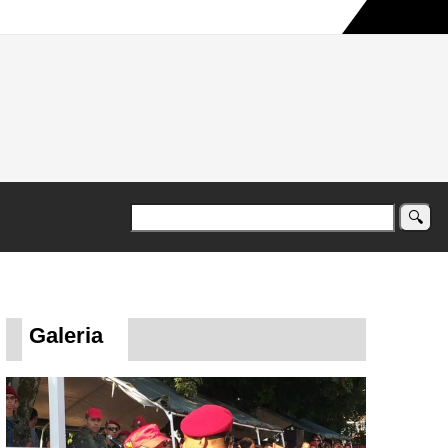
a maior campanha humanitária já registrada no país
Galeria