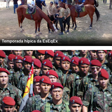
Temporada hípica da EsEqEx