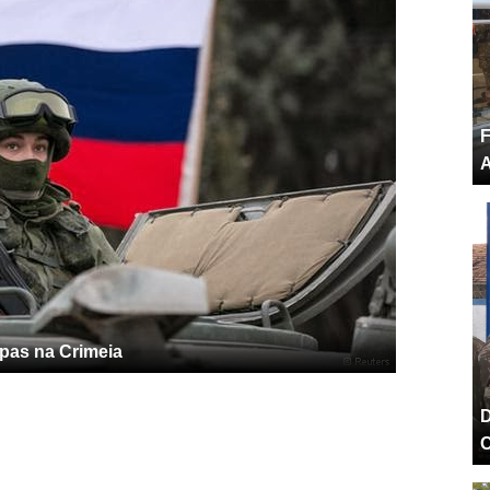
F
A
opas na Crimeia
D