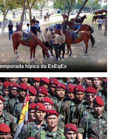
emporada hípica da EsEqEx