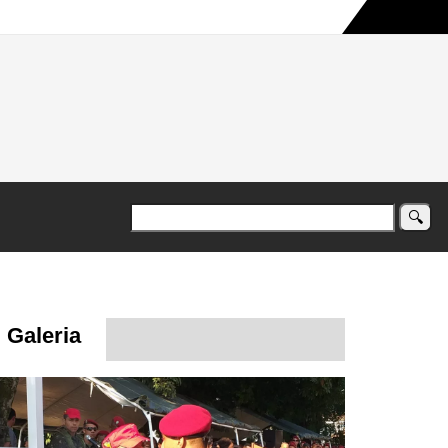
a maior campanha humanitária já registrada no país
Galeria