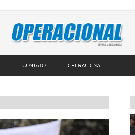
vil transportam 3,6 mil toneladas de donativos ao Rio Grande do Sul n
S
CONTATO
OPERACIONAL