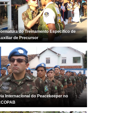
ormatura do Treinamento Específico de
uxiliar de Precursor
ia Internacional do Peacekeeper no
CCOPAB