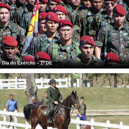
Dia do Exército – 1ª DE