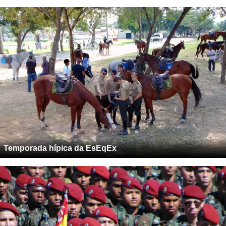
Temporada hípica da EsEqEx