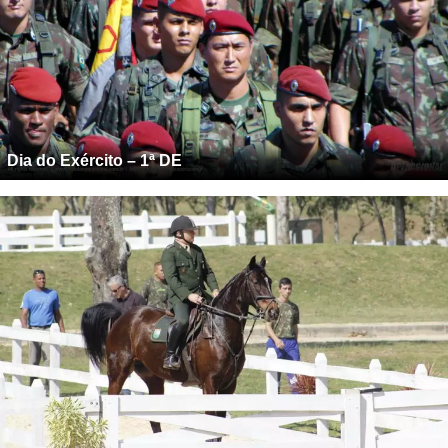
Dia do Exército – 1ª DE