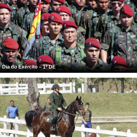
Dia do Exército – 1ª DE