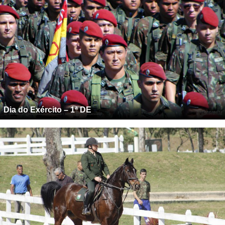
Dia do Exército – 1ª DE