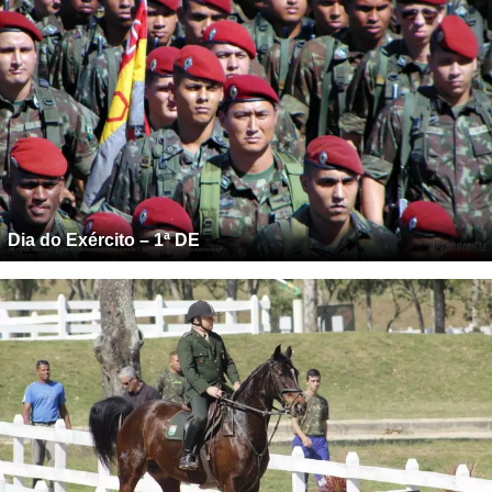
Dia do Exército – 1ª DE