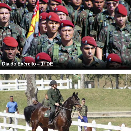
Dia do Exército – 1ª DE