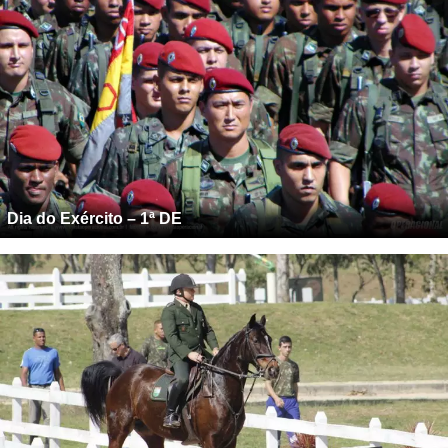
Dia do Exército – 1ª DE