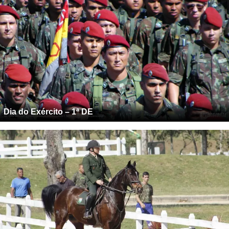
Dia do Exército – 1ª DE