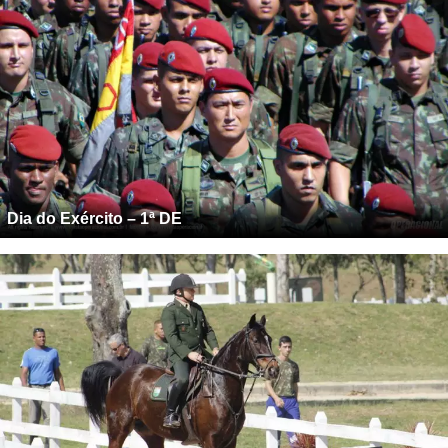
Dia do Exército – 1ª DE