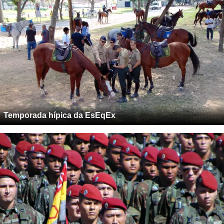
Temporada hípica da EsEqEx