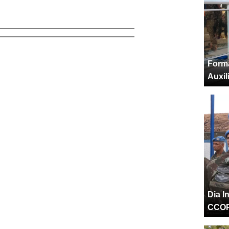
Forma
Auxil
Dia I
CCO