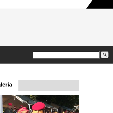
a maior campanha humanitária já registrada no país
leria