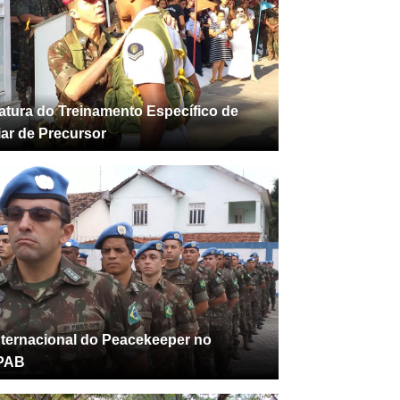
tura do Treinamento Específico de
iar de Precursor
nternacional do Peacekeeper no
PAB