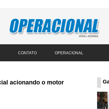
vil transportam 3,6 mil toneladas de donativos ao Rio Grande do Sul n
S
CONTATO
OPERACIONAL
Ga
ial acionando o motor