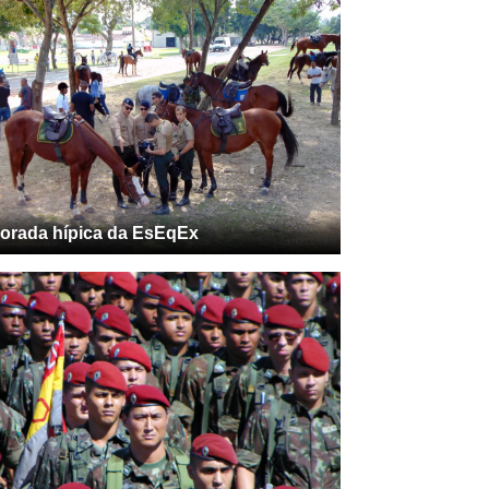
orada hípica da EsEqEx