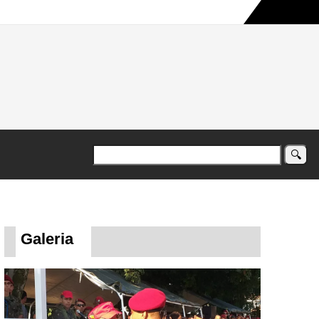
a maior campanha humanitária já registrada no país
Galeria