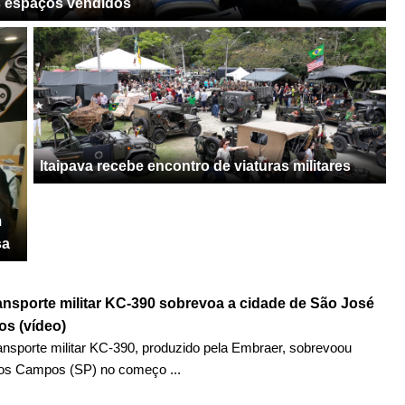
os espaços vendidos
Itaipava recebe encontro de viaturas militares
m
sa
ransporte militar KC-390 sobrevoa a cidade de São José
s (vídeo)
ransporte militar KC-390, produzido pela Embraer, sobrevoou
os Campos (SP) no começo ...