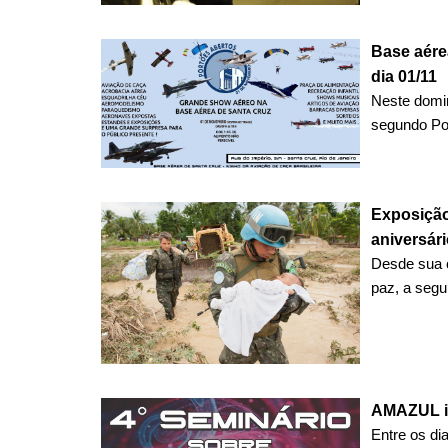
Base aérea
dia 01/11
Neste domin
segundo Por
Exposição
aniversár
Desde sua 
paz, a segur
AMAZUL ir
Entre os di