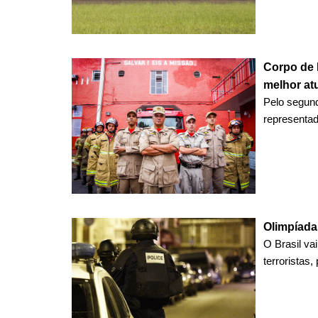
Corpo de 
melhor a
Pelo segund
representado
Olimpíada
O Brasil va
terroristas,