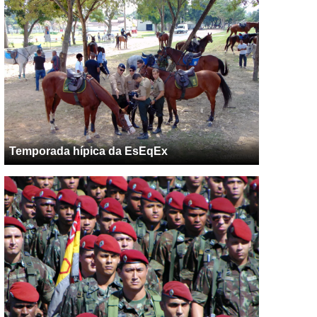
Temporada hípica da EsEqEx