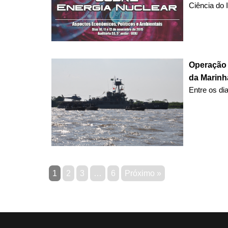
Ciência do In
Operação 
da Marinh
Entre os di
1
2
3
…
6
Próximo »