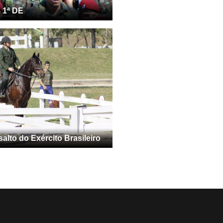
– 1ª DE
lto do Exército Brasileiro