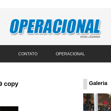
vil transportam 3,6 mil toneladas de donativos ao Rio Grande do Sul n
S
CONTATO
OPERACIONAL
Galeria
9 copy