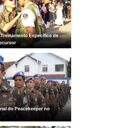
 Treinamento Específico de
recursor
onal do Peacekeeper no