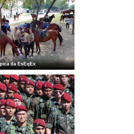
pica da EsEqEx