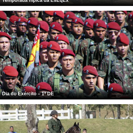
Temporada hípica da EsEqEx
Dia do Exército – 1ª DE