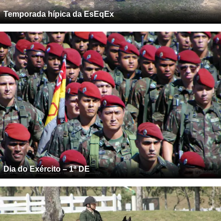
Temporada hípica da EsEqEx
Dia do Exército – 1ª DE