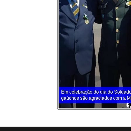
Em celebração do dia do Soldado
gaúchos são agraciados com a Me