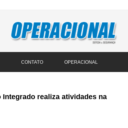
vil transportam 3,6 mil toneladas de donativos ao Rio Grande do Sul n
S
CONTATO
OPERACIONAL
Integrado realiza atividades na