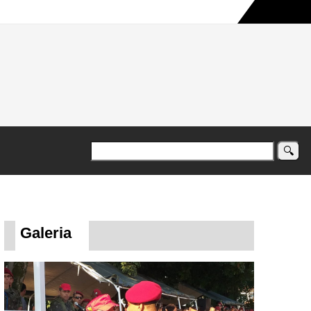
a maior campanha humanitária já registrada no país
Galeria