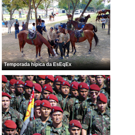
Temporada hípica da EsEqEx