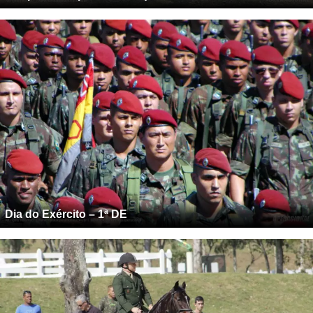
Dia do Exército – 1ª DE