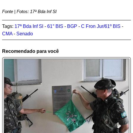
Fonte | Fotos: 17ª Bda Inf Sl
Tags:
17ª Bda Inf Sl
-
61° BIS
-
BGP
-
C Fron Jur/61º BIS
-
CMA
-
Senado
Recomendado para você