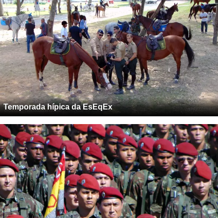
Temporada hípica da EsEqEx