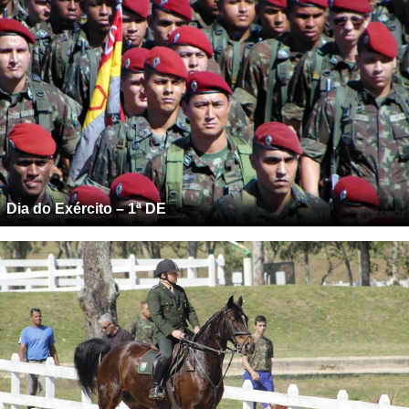
Dia do Exército – 1ª DE