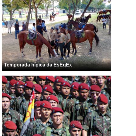
Temporada hípica da EsEqEx