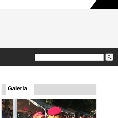
a maior campanha humanitária já registrada no país
Galeria