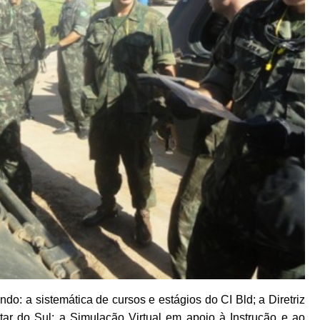
o: a sistemática de cursos e estágios do CI Bld; a Diretriz
ar do Sul; a Simulação Virtual em apoio à Instrução e ao