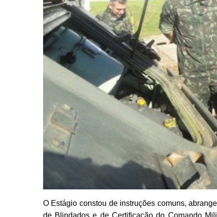
O Estágio constou de instruções comuns, abrangend
de Blindados e de Certificação do Comando Milit