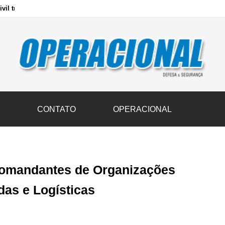
vil transportam 3,6 mil toneladas de donativos ao Rio Grande do Sul n
S
CONTATO
OPERACIONAL
Comandantes de Organizações
das e Logísticas