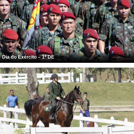
Dia do Exército – 1ª DE