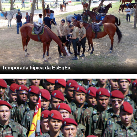
Temporada hípica da EsEqEx