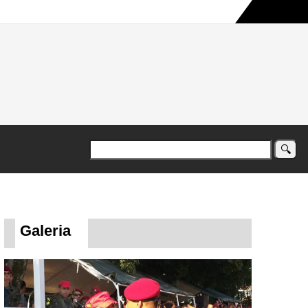
a maior campanha humanitária já registrada no país
Galeria