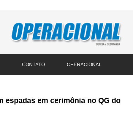
vil transportam 3,6 mil toneladas de donativos ao Rio Grande do Sul n
S
CONTATO
OPERACIONAL
m espadas em cerimônia no QG do