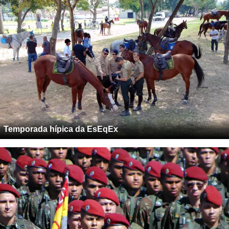
Temporada hípica da EsEqEx