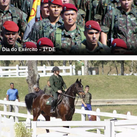
Dia do Exército – 1ª DE