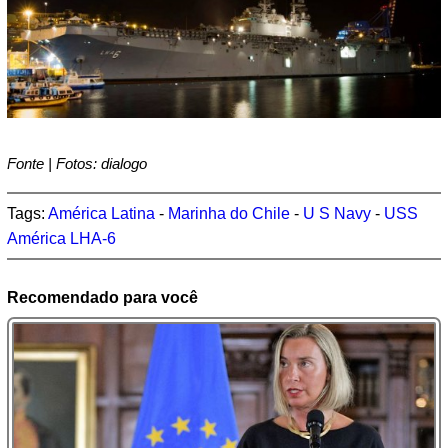
Fonte | Fotos: dialogo
Tags:
América Latina
-
Marinha do Chile
-
U S Navy
-
USS
América LHA-6
Recomendado para você