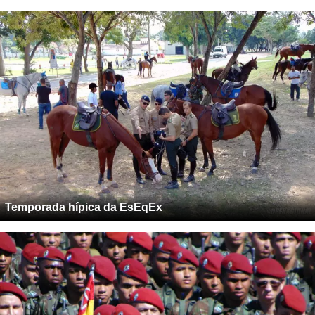
Temporada hípica da EsEqEx