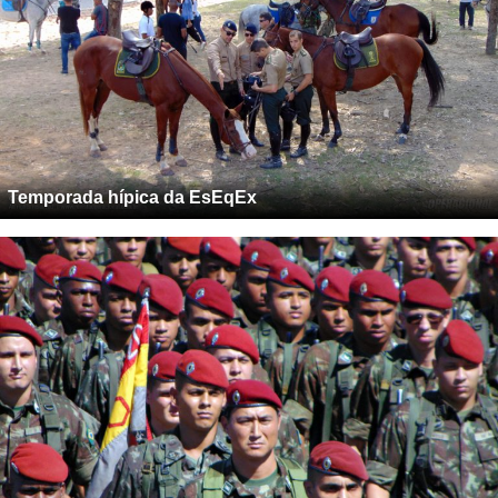
Temporada hípica da EsEqEx