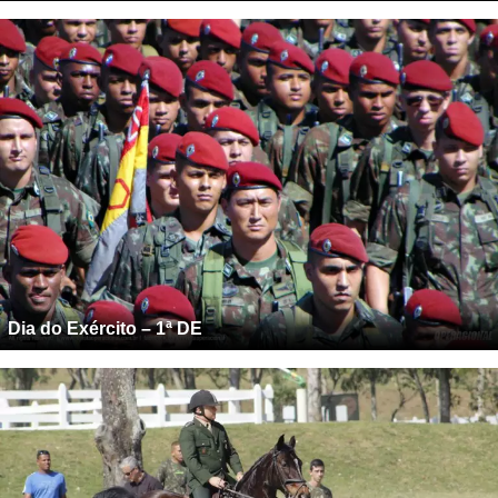
Dia do Exército – 1ª DE