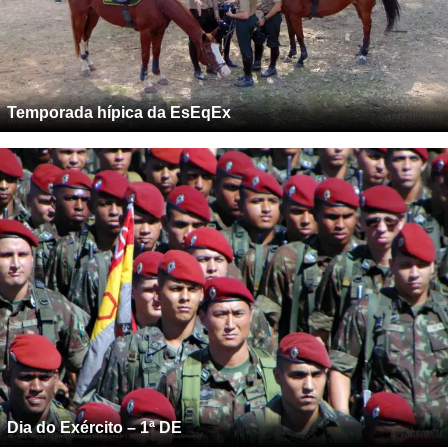
Temporada hípica da EsEqEx
Dia do Exército – 1ª DE