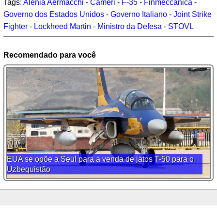
Tags:
Alenia Aermacchi
-
Cameri
-
F-35
-
Finmeccanica
-
Governo dos Estados Unidos
-
Governo Italiano
-
Joint Strike
Fighter
-
Lockheed Martin
-
Ministro da Defesa
-
STOVL
Recomendado para você
EUA se opõe a Seul para a venda de jatos T-50 para o
Uzbequistão