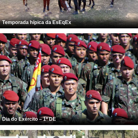
Temporada hípica da EsEqEx
Dia do Exército – 1ª DE