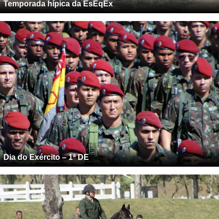
Temporada hípica da EsEqEx
Dia do Exército – 1ª DE