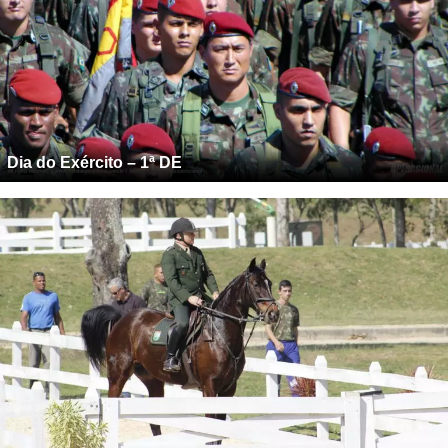
Dia do Exército – 1ª DE