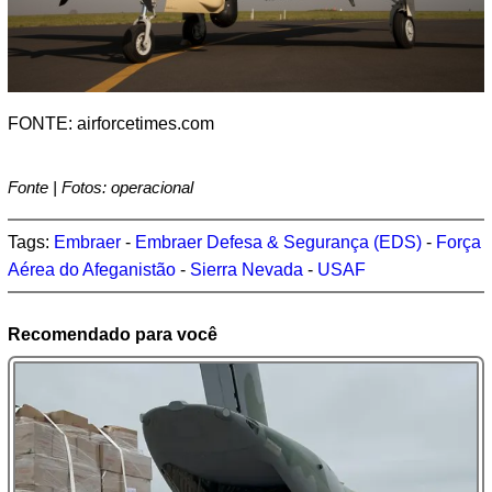
FONTE: airforcetimes.com
Fonte | Fotos: operacional
Tags:
Embraer
-
Embraer Defesa & Segurança (EDS)
-
Força
Aérea do Afeganistão
-
Sierra Nevada
-
USAF
Recomendado para você