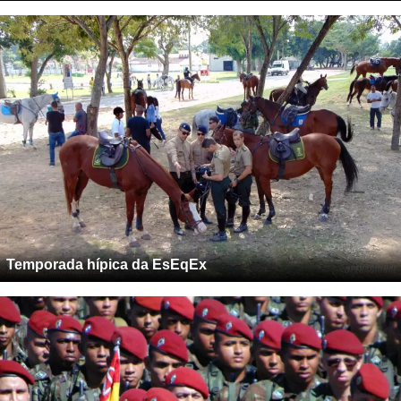
Temporada hípica da EsEqEx