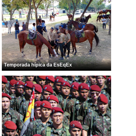
Temporada hípica da EsEqEx