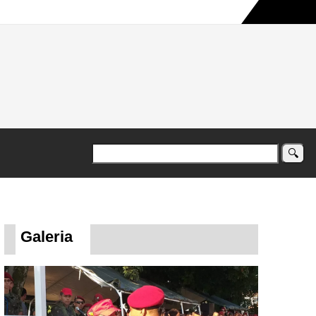
a maior campanha humanitária já registrada no país
Galeria