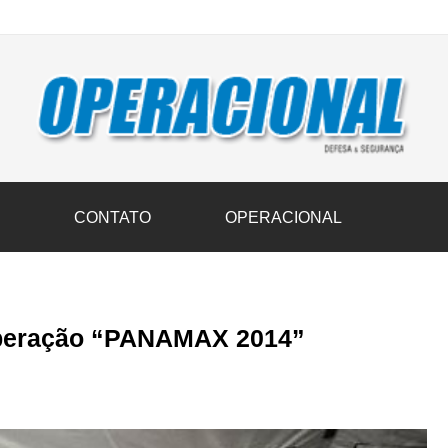
vil transportam 3,6 mil toneladas de donativos ao Rio Grande do Sul n
S
CONTATO
OPERACIONAL
 Operação “PANAMAX 2014”