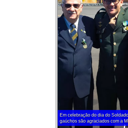
Em celebração do dia do Soldado
gaúchos são agraciados com a Me