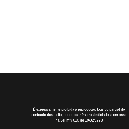
É expressamente proíbida a reprodução total ou parcial do
conteúdo deste site, sendo os infratores indiciados com base
na Lei nº 9.610 de 19/02/1998