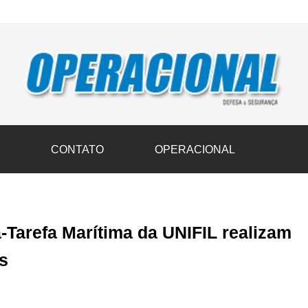
vil transportam 3,6 mil toneladas de donativos ao Rio Grande do Sul n
S
CONTATO
OPERACIONAL
Tarefa Marítima da UNIFIL realizam
s