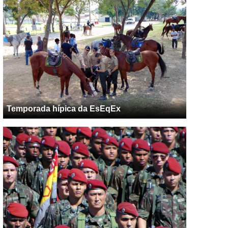
Temporada hípica da EsEqEx