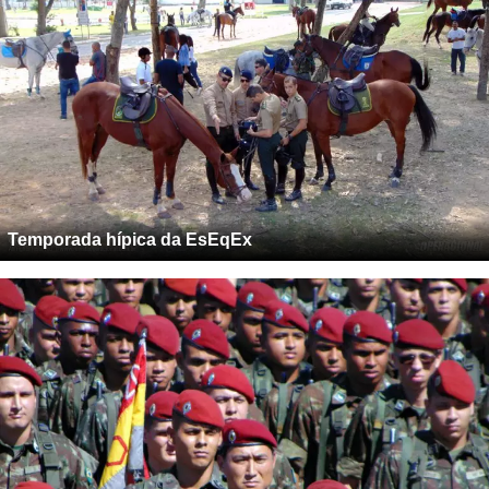
Temporada hípica da EsEqEx