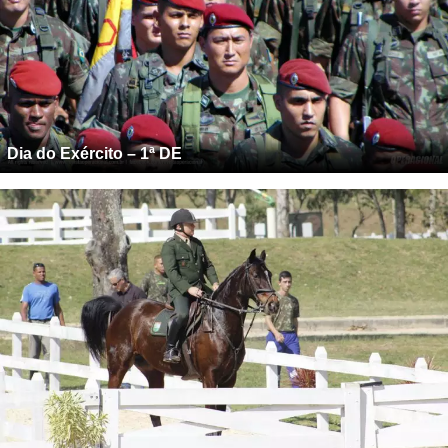
Dia do Exército – 1ª DE