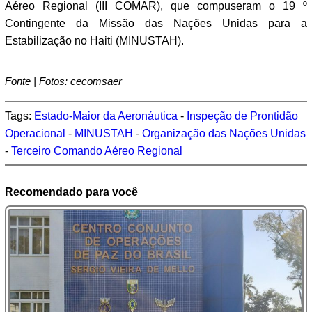
Aéreo Regional (III COMAR), que compuseram o 19 º
Contingente da Missão das Nações Unidas para a
Estabilização no Haiti (MINUSTAH).
Fonte | Fotos: cecomsaer
Tags:
Estado-Maior da Aeronáutica
-
Inspeção de Prontidão
Operacional
-
MINUSTAH
-
Organização das Nações Unidas
-
Terceiro Comando Aéreo Regional
Recomendado para você