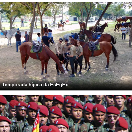
Temporada hípica da EsEqEx