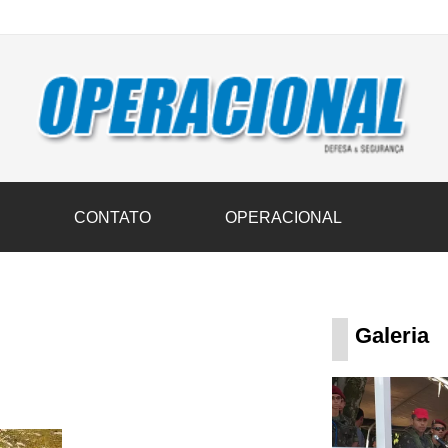
vil transportam 3,6 mil toneladas de donativos ao Rio Grande do Sul n
S
CONTATO
OPERACIONAL
Galeria