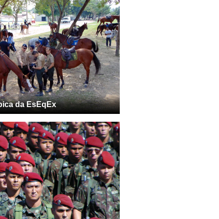
pica da EsEqEx