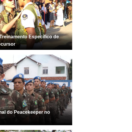
Treinamento Específico de
ecursor
onal do Peacekeeper no