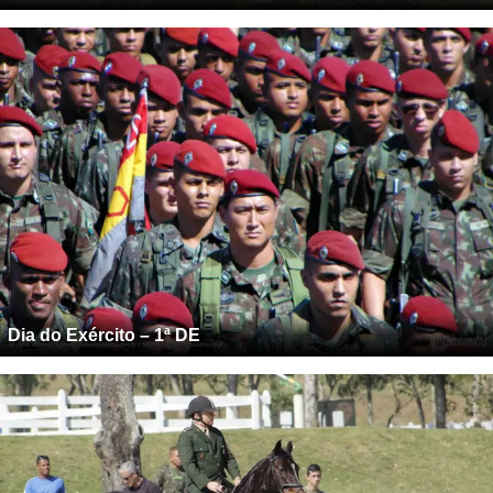
Dia do Exército – 1ª DE