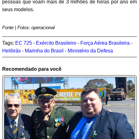
pessoas que voam mais de 3 milhões de horas por ano em
seus modelos.
Fonte | Fotos: operacional
Tags:
EC 725
-
Exército Brasileiro
-
Força Aérea Brasileira
-
Helibrás
-
Marinha do Brasil
-
Ministério da Defesa
Recomendado para você